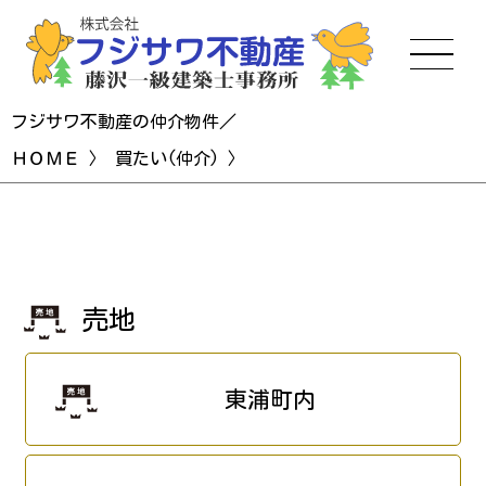
フジサワ不動産の仲介物件／
ＨＯＭＥ
〉
買たい(仲介)
〉
売地
東浦町内