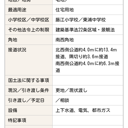
最適用途
住宅用地
小学校区／中学校区
藤江小学校／東浦中学校
その他法令上の制限
建築基準法22条区域・景観法
角地
南西角地
接道状況
北西側公道約4.0ｍに約13.4ｍ
接道、隅切り約3.6ｍ接道
南西側公道約4.0ｍに約6.3ｍ接
道
国土法に関する事項
現況／引き渡し条件
更地／現状渡し
引き渡し／予定日
／相談
設備
上下水道、電気、都市ガス
特記事項