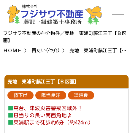
フジサワ不動産の仲介物件／売地 東浦町藤江三丁【Ｂ区
画】
ＨＯＭＥ
〉
買たい(仲介)
〉 売地 東浦町藤江三丁【Ｂ区画】
売地 東浦町藤江三丁【Ｂ区画】
値下げ
陽当良好
環境良
■
高台、津波災害警戒区域外！
■
日当りの良い南西角地♪
■
東浦駅まで徒歩約6分（約424ｍ）