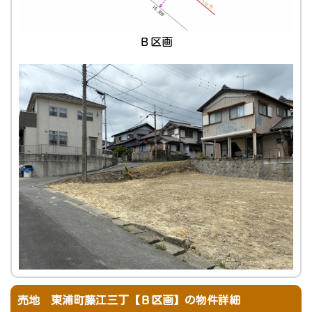
Ｂ区画
売地 東浦町藤江三丁【Ｂ区画】の物件詳細