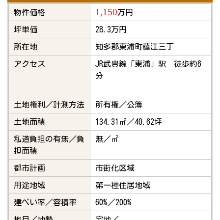
1,150
物件価格
万円
坪単価
28.3万円
所在地
知多郡東浦町藤江三丁
アクセス
JR武豊線「東浦」駅 徒歩約6
分
土地権利／計測方法
所有権／公簿
土地面積
134.31㎡／40.62坪
私道負担の有無／負
無／㎡
担面積
都市計画
市街化区域
用途地域
第一種住居地域
建ぺい率／容積率
60%／200%
地目／地勢
宅地／