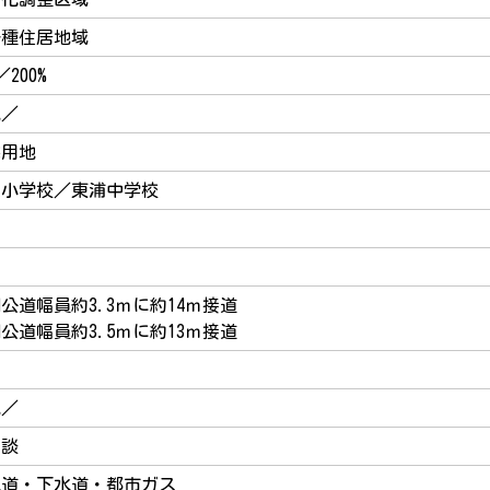
一種住居地域
／200%
地／
宅用地
江小学校／東浦中学校
公道幅員約3.3ｍに約14ｍ接道
公道幅員約3.5ｍに約13ｍ接道
地／
相談
水道・下水道・都市ガス