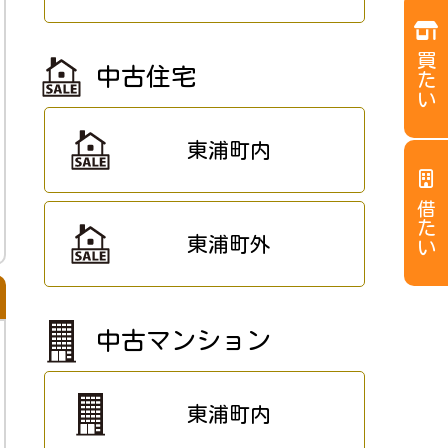
買たい
中古住宅
東浦町内
借たい
東浦町外
中古マンション
東浦町内