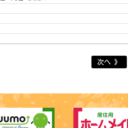
介
次へ 》