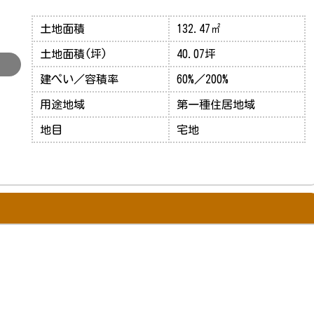
土地面積
132.47㎡
土地面積(坪)
40.07坪
建ぺい／容積率
60%／200%
用途地域
第一種住居地域
地目
宅地