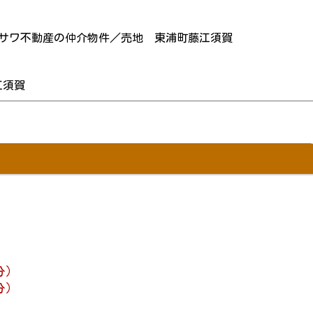
サワ不動産の仲介物件／売地 東浦町藤江須賀
江須賀
分）
分）