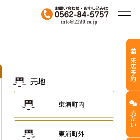
来店予約
売地
東浦町内
売たい
東浦町外