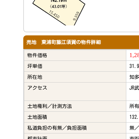
売地 東浦町藤江須賀の物件詳細
1,2
物件価格
坪単価
31
所在地
知多
アクセス
JR
土地権利／計測方法
所
土地面積
132
私道負担の有無／負担面積
無
都市計画
市