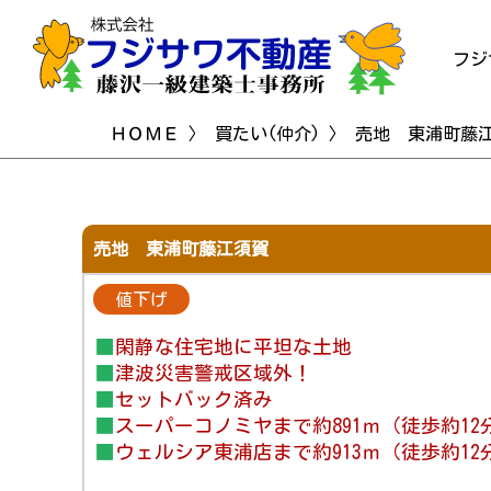
フジ
ＨＯＭＥ
〉
買たい(仲介)
〉 売地 東浦町藤
売地 東浦町藤江須賀
値下げ
■
閑静な住宅地に平坦な土地
■
津波災害警戒区域外！
■
セットバック済み
■
スーパーコノミヤまで約891ｍ（徒歩約12
■
ウェルシア東浦店まで約913ｍ（徒歩約12