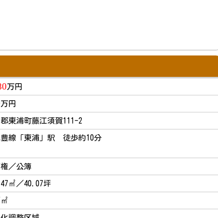
80
万円
.9万円
郡東浦町藤江須賀111-2
武豊線「東浦」駅 徒歩約10分
有権／公簿
.47㎡／40.07坪
／㎡
街化調整区域