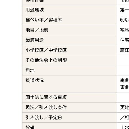
用途地域
第
建ぺい率／容積率
60%
地目／地勢
宅
最適用途
住
小学校区／中学校区
藤
その他法令上の制限
角地
接道状況
南側
東側
国土法に関する事項
現況／引き渡し条件
更
引き渡し／予定日
／
設備
上