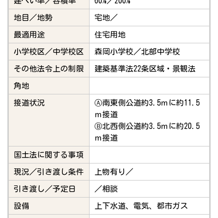
建ぺい率／容積率
60%／200%
地目／地勢
宅地／
最適用途
住宅用地
小学校区／中学校区
森岡小学校／北部中学校
その他法令上の制限
建築基準法22条区域・景観法
角地
接道状況
Ⓐ南東側公道約3.5ｍに約11.5
ｍ接道
Ⓑ北西側公道約3.5ｍに約20.5
ｍ接道
国土法に関する事項
現況／引き渡し条件
上物有り／
引き渡し／予定日
／相談
設備
上下水道、電気、都市ガス