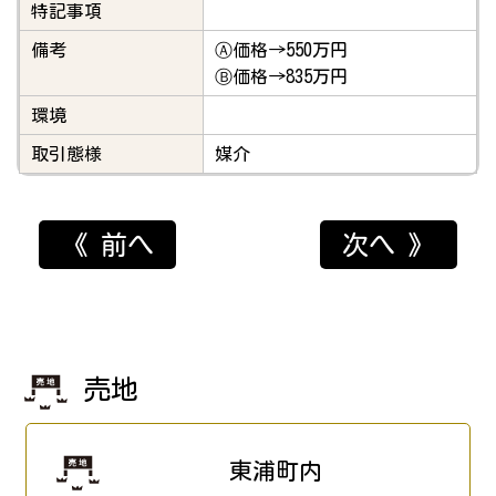
特記事項
備考
Ⓐ価格→550万円
Ⓑ価格→835万円
環境
取引態様
媒介
《 前へ
次へ 》
売地
東浦町内