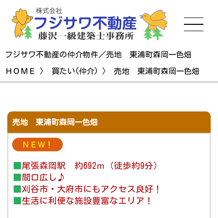
フジサワ不動産の仲介物件／売地 東浦町森岡一色畑
ＨＯＭＥ
〉
買たい(仲介)
〉 売地 東浦町森岡一色畑
売地 東浦町森岡一色畑
ＮＥＷ！
■
尾張森岡駅 約692ｍ（徒歩約9分）
■
間口広し♪
■
刈谷市・大府市にもアクセス良好！
■
生活に利便な施設豊富なエリア！