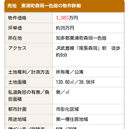
売地 東浦町森岡一色畑の物件詳細
1,385
物件価格
万円
坪単価
約35万円
所在地
知多郡東浦町森岡一色畑
アクセス
JR武豊線「尾張森岡」駅 徒歩
約9分
土地権利／計測方法
所有権／公簿
土地面積
130.80㎡／39.56坪
私道負担の有無／負
無／㎡
担面積
都市計画
市街化区域
用途地域
第一種住居地域