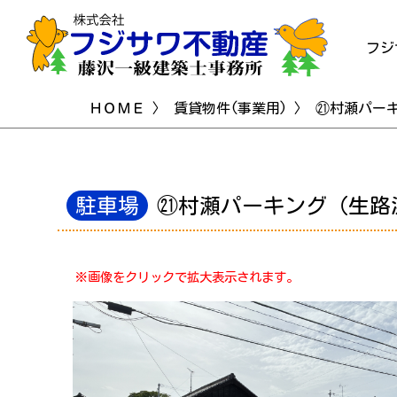
フジ
ＨＯＭＥ
〉
賃貸物件(事業用)
〉 ㉑村瀬パー
駐車場
㉑村瀬パーキング（生路
※画像をクリックで拡大表示されます。