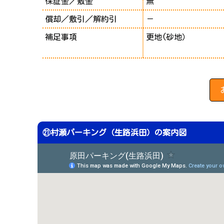
保証金／敷金
無
償却／敷引／解約引
－
補足事項
更地(砂地）
㉑村瀬パーキング（生路浜田）の案内図