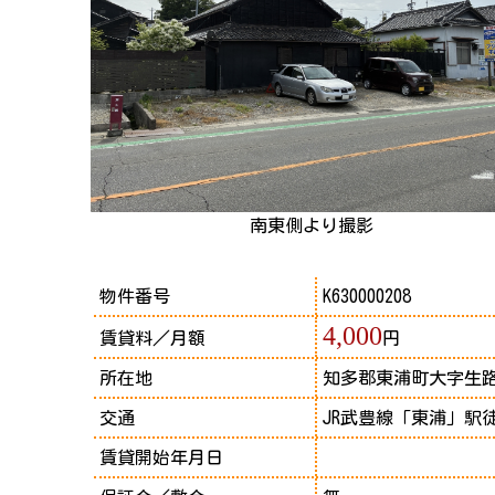
南東側より撮影
物件番号
K630000208
4,000
賃貸料／月額
円
所在地
知多郡東浦町大字生路字
交通
JR武豊線「東浦」駅
賃貸開始年月日