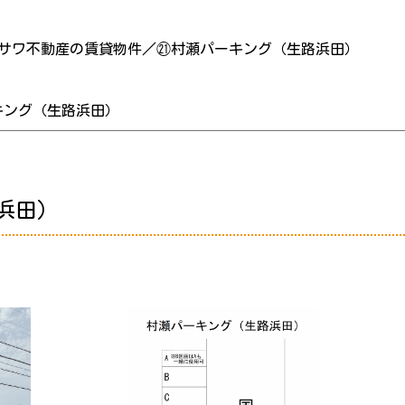
サワ不動産の賃貸物件／㉑村瀬パーキング（生路浜田）
キング（生路浜田）
浜田）