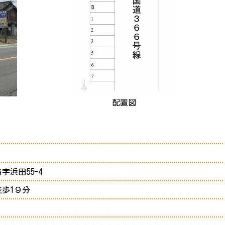
配置図
浜田55-4
徒歩1９分