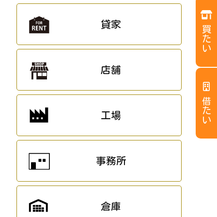
貸家
買たい
店舗
借たい
工場
事務所
倉庫