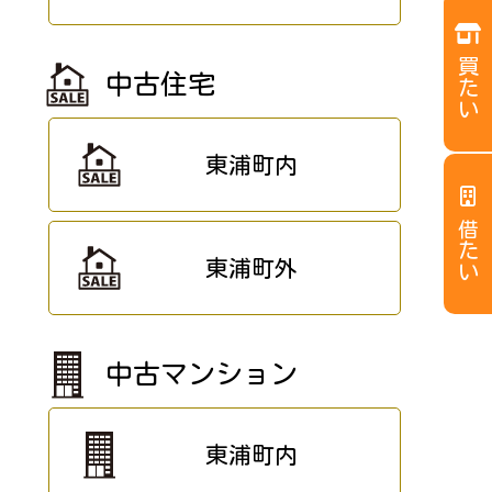
買たい
中古住宅
東浦町内
借たい
東浦町外
中古マンション
東浦町内