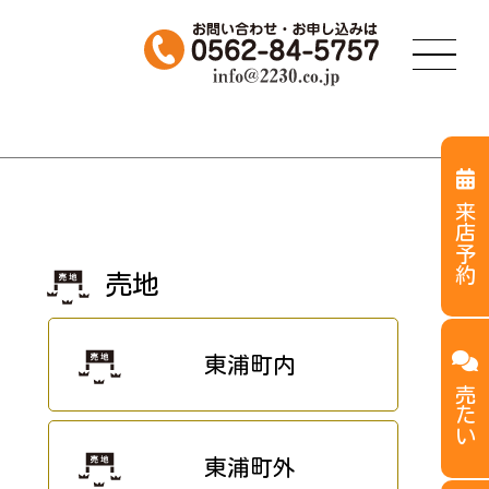
来店予約
売地
東浦町内
売たい
東浦町外