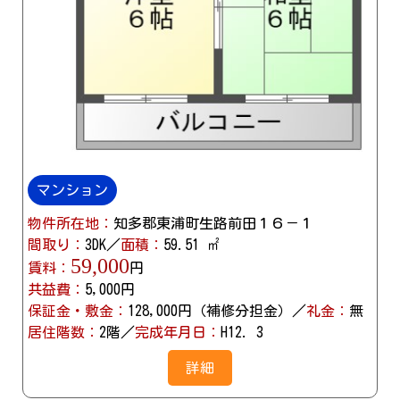
マンション
物件所在地：
知多郡東浦町生路前田１６－１
間取り：
3DK／
面積：
59.51 ㎡
59,000
賃料：
円
共益費：
5,000円
保証金・敷金：
128,000円（補修分担金）／
礼金：
無
居住階数：
2階／
完成年月日：
H12. 3
詳細