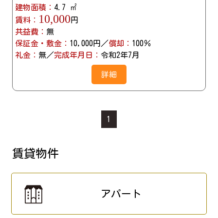
建物面積：
4.7 ㎡
10,000
賃料：
円
共益費：
無
保証金・敷金：
10,000円／
償却：
100％
礼金：
無／
完成年月日：
令和2年7月
詳細
1
賃貸物件
アパート