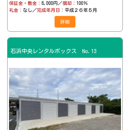
保証金・敷金：
8,000円／
償却：
100％
礼金：
なし／
完成年月日：
平成２６年５月
詳細
石浜中央レンタルボックス No.13