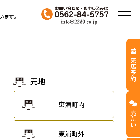
います。
来店予約
売地
東浦町内
売たい
東浦町外