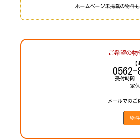
ホームページ未掲載の物件
ご希望の物
【
0562-
受付時間 
定
メールでのご
物