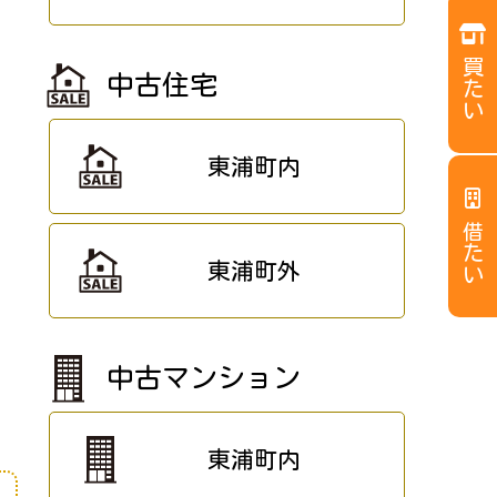
買たい
中古住宅
東浦町内
借たい
東浦町外
中古マンション
東浦町内