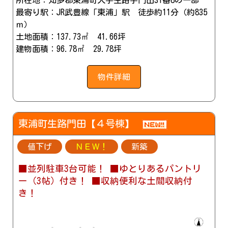
所在地：知多郡東浦町大字生路字門田31番8の一部
最寄り駅：JR武豊線「東浦」駅 徒歩約11分（約835
ｍ）
土地面積：137.73㎡ 41.66坪
建物面積：96.78㎡ 29.78坪
物件詳細
東浦町生路門田【４号棟】
値下げ
ＮＥＷ！
新築
■並列駐車3台可能！ ■ゆとりあるパントリ
ー（3帖）付き！ ■収納便利な土間収納付
き！