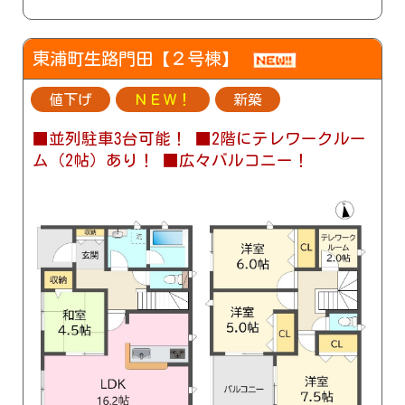
東浦町生路門田【２号棟】
値下げ
ＮＥＷ！
新築
■並列駐車3台可能！ ■2階にテレワークルー
ム（2帖）あり！ ■広々バルコニー！