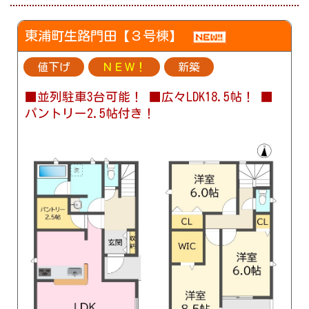
東浦町生路門田【３号棟】
値下げ
ＮＥＷ！
新築
■並列駐車3台可能！ ■広々LDK18.5帖！ ■
パントリー2.5帖付き！