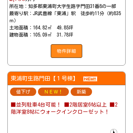
所在地：知多郡東浦町大字生路字門田31番8の一部
最寄り駅：JR武豊線「東浦」駅 徒歩約11分（約835
ｍ）
土地面積：164.82㎡ 49.85坪
建物面積：105.09㎡ 31.78坪
物件詳細
東浦町生路門田【１号棟】
値下げ
ＮＥＷ！
新築
■並列駐車4台可能！ ■2階居室6帖以上 ■2
階洋室8帖にウォークインクローゼット！